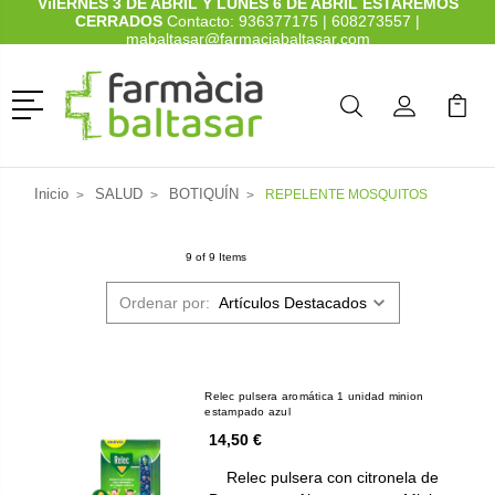
ViIERNES 3 DE ABRIL Y LUNES 6 DE ABRIL ESTAREMOS
CERRADOS
Contacto:
936377175
|
608273557
|
mabaltasar@farmaciabaltasar.com
Menú
Buscar
Mi Cuenta
Mi Ca
Buscar
Inicio
SALUD
BOTIQUÍN
REPELENTE MOSQUITOS
9 of 9 Items
Ordenar por:
Relec pulsera aromática 1 unidad minion
estampado azul
14,50 €
Relec pulsera con citronela de