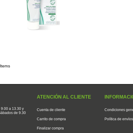
 Items
ATENCIÓN AL CLIENTE
INFORMACI
 9.00 a 13.30 y
Cuenta de cliente
Condiciones gen
 Sábados de 9.30
Carrito de compra
Política de envío
Finalizar compra