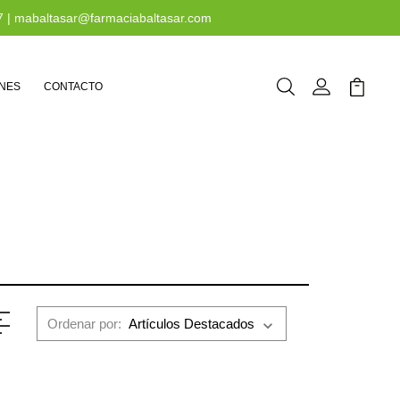
7
|
mabaltasar@farmaciabaltasar.com
NES
CONTACTO
Buscar
Mi Cuenta
Mi Carr
Ordenar por: