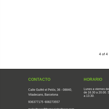
4 of 4
CONTACTO
HORARIO
Lunes a viernes de
Calle Guifré el Pelós, 36 - 08840,
de 16.30 a 20.00.
Viladecans, Barcelona
a 13.30.
|
936377175
608273557