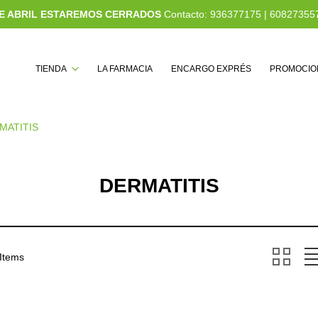
 DE ABRIL ESTAREMOS CERRADOS
Contacto:
936377175
|
60827355
Buscar
TIENDA
LA FARMACIA
ENCARGO EXPRÉS
PROMOCIO
MATITIS
DERMATITIS
 Items