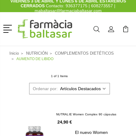
ViIERNES 3 DE ABRIL Y LUNES 6 DE ABRIL ESTAREMOS
CERRADOS
Contacto:
936377175
|
608273557
|
mabaltasar@farmaciabaltasar.com
Menú
Buscar
Mi Cuenta
Mi Ca
Buscar
Inicio
NUTRICIÓN
COMPLEMENTOS DIETÉTICOS
AUMENTO DE LIBIDO
1 of 1 Items
Ordenar por:
NUTRALIE Women Complex 90 cápsulas
24,90 €
El nuevo Women