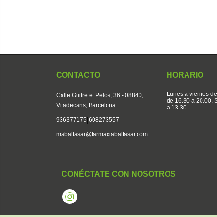
CONTACTO
HORARIO
Lunes a viernes de
Calle Guifré el Pelós, 36 - 08840,
de 16.30 a 20.00.
Viladecans, Barcelona
a 13.30.
|
936377175
608273557
mabaltasar@farmaciabaltasar.com
CONÉCTATE CON NOSOTROS
Instagram