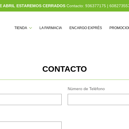
 DE ABRIL ESTAREMOS CERRADOS
Contacto:
936377175
|
60827355
Buscar
TIENDA
LA FARMACIA
ENCARGO EXPRÉS
PROMOCIO
CONTACTO
Número de Teléfono