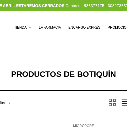
 DE ABRIL ESTAREMOS CERRADOS
Contacto:
936377175
|
60827355
Buscar
TIENDA
LA FARMACIA
ENCARGO EXPRÉS
PROMOCIO
PRODUCTOS DE BOTIQUÍN
 Items
MICROPORE