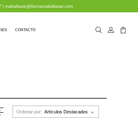
7
|
mabaltasar@farmaciabaltasar.com
NES
CONTACTO
Buscar
Mi Cuenta
Mi Carr
Ordenar por: