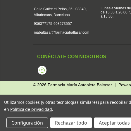
Lunes a viernes de
Calle Guifré el Pelós, 36 - 08840,
de 16.30 a 20.00.
Viladecans, Barcelona
a 13.30.
|
936377175
608273557
mabaltasar@farmaciabaltasar.com
CONÉCTATE CON NOSOTROS
Instagram
© 2026
Farmacia María Antonieta Baltasar
|
Power
Utilizamos cookies (y otras tecnologías similares) para recopilar
en
Política de privacidad
.
Configuración
Rechazar todo
Aceptar todas 