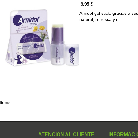
9,95 €
Arnidol gel stick, gracias a su
natural, refresca y r…
 Items
ATENCIÓN AL CLIENTE
INFORMACI