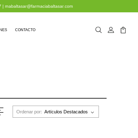
7
|
mabaltasar@farmaciabaltasar.com
NES
CONTACTO
Buscar
Mi Cuenta
Mi Carr
Ordenar por: