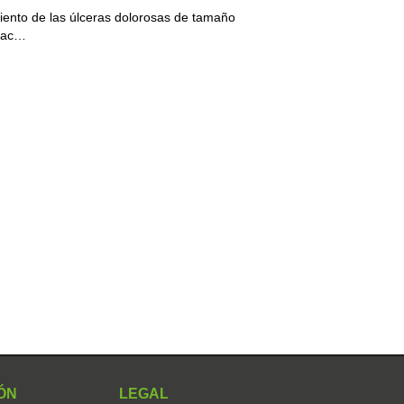
miento de las úlceras dolorosas de tamaño
urac…
ÓN
LEGAL