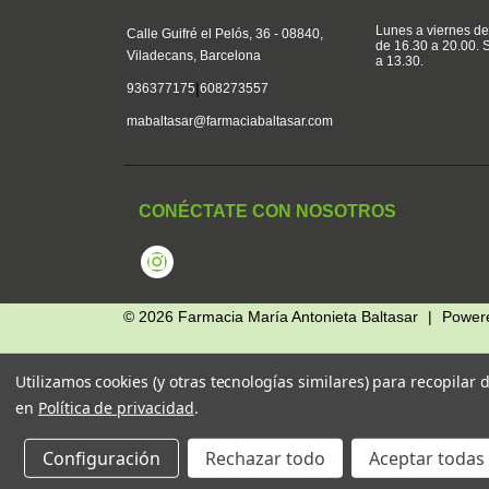
Lunes a viernes de
Calle Guifré el Pelós, 36 - 08840,
de 16.30 a 20.00.
Viladecans, Barcelona
a 13.30.
|
936377175
608273557
mabaltasar@farmaciabaltasar.com
CONÉCTATE CON NOSOTROS
Instagram
© 2026
Farmacia María Antonieta Baltasar
|
Power
Utilizamos cookies (y otras tecnologías similares) para recopilar
en
Política de privacidad
.
Configuración
Rechazar todo
Aceptar todas 