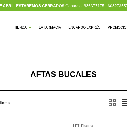
 DE ABRIL ESTAREMOS CERRADOS
Contacto:
936377175
|
60827355
Buscar
TIENDA
LA FARMACIA
ENCARGO EXPRÉS
PROMOCIO
AFTAS BUCALES
 Items
LETI Pharma