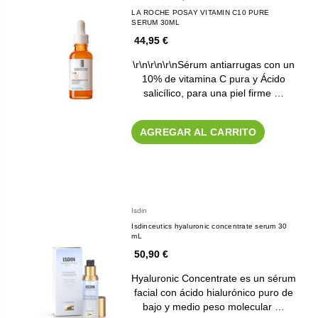
LA ROCHE POSAY VITAMIN C10 PURE
SERUM 30ML
44,95 €
\r\n\r\n\r\nSérum antiarrugas con un
10% de vitamina C pura y Ácido
salicílico, para una piel firme …
AGREGAR AL CARRITO
Isdin
Isdinceutics hyaluronic concentrate serum 30
mL
50,90 €
Hyaluronic Concentrate es un sérum
facial con ácido hialurónico puro de
bajo y medio peso molecular …