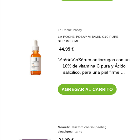
La Roche Posay
LA ROCHE POSAY VITAMIN C10 PURE
SERUM 30ML
44,95 €
\r\n\r\n\r\nSérum antiarrugas con un
10% de vitamina C pura y Ácido
salicílico, para una piel firme …
AGREGAR AL CARRITO
Neoretin discrom control peeling
despigmentante
21,95 €