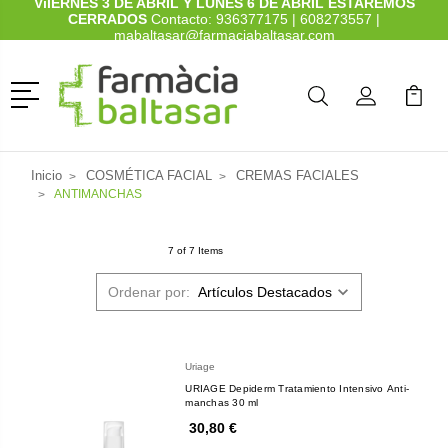
ViIERNES 3 DE ABRIL Y LUNES 6 DE ABRIL ESTAREMOS
CERRADOS
Contacto:
936377175
|
608273557
|
mabaltasar@farmaciabaltasar.com
Menú
Buscar
Mi Cuenta
Mi Ca
Buscar
Inicio
COSMÉTICA FACIAL
CREMAS FACIALES
ANTIMANCHAS
7 of 7 Items
Ordenar por:
Uriage
URIAGE Depiderm Tratamiento Intensivo Anti-
manchas 30 ml
30,80 €