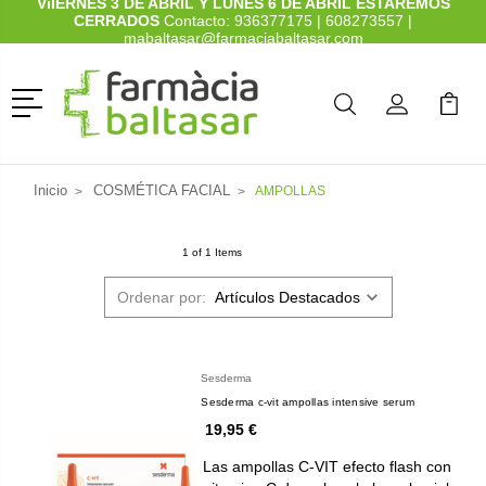
ViIERNES 3 DE ABRIL Y LUNES 6 DE ABRIL ESTAREMOS
CERRADOS
Contacto:
936377175
|
608273557
|
mabaltasar@farmaciabaltasar.com
Menú
Buscar
Mi Cuenta
Mi Ca
Buscar
Inicio
COSMÉTICA FACIAL
AMPOLLAS
1 of 1 Items
Ordenar por:
Sesderma
Sesderma c-vit ampollas intensive serum
19,95 €
Las ampollas C-VIT efecto flash con