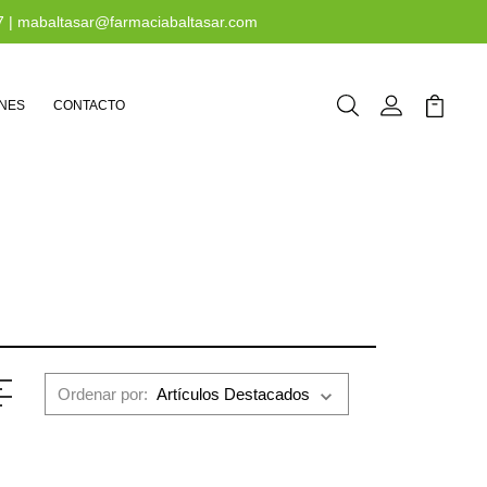
7
|
mabaltasar@farmaciabaltasar.com
NES
CONTACTO
Buscar
Mi Cuenta
Mi Carr
Ordenar por: