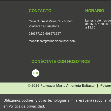
CONTACTO
HORARIO
Lunes a viernes de
Calle Guifré el Pelós, 36 - 08840,
de 16.30 a 20.00.
Viladecans, Barcelona
a 13.30.
|
936377175
608273557
mabaltasar@farmaciabaltasar.com
CONÉCTATE CON NOSOTROS
Instagram
© 2026
Farmacia María Antonieta Baltasar
|
Power
Utilizamos cookies (y otras tecnologías similares) para recopilar
en
Política de privacidad
.