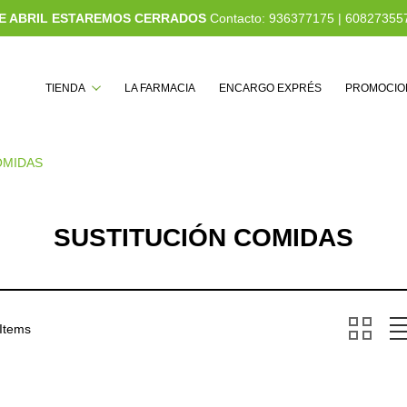
 DE ABRIL ESTAREMOS CERRADOS
Contacto:
936377175
|
60827355
Buscar
TIENDA
LA FARMACIA
ENCARGO EXPRÉS
PROMOCIO
OMIDAS
SUSTITUCIÓN COMIDAS
 Items