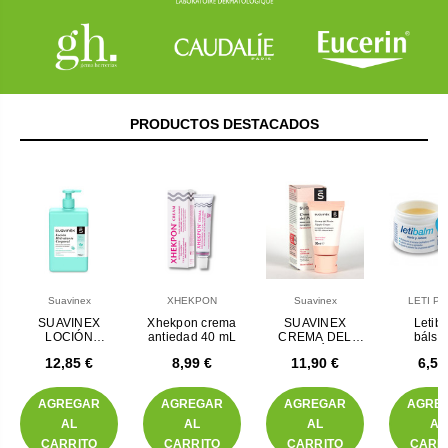
PRODUCTOS DESTACADOS
Suavinex
XHEKPON
Suavinex
LETI Ph
SUAVINEX
Xhekpon crema
SUAVINEX
Letib
LOCIÓN
antiedad 40 mL
CREMA DEL
báls
HIDRATANTE
PEZÓN
reparador 
12,85 €
8,99 €
11,90 €
6,50
CORPORAL
labi
AGREGAR
AGREGAR
AGREGAR
AGRE
AL
AL
AL
AL
CARRITO
CARRITO
CARRITO
CARR