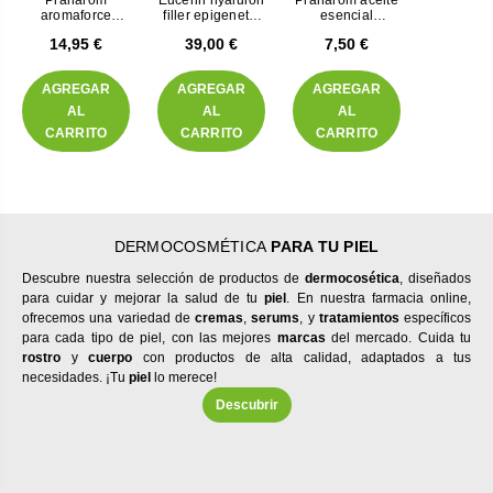
Pranarom
Eucerin hyaluron
Pranarom aceite
aromaforce
filler epigenetic
esencial
cápsulas
serum 30 mL
eucalipto azul
14,95 €
39,00 €
7,50 €
defensas
hoja 10 mL
naturales
AGREGAR
AGREGAR
AGREGAR
AL
AL
AL
CARRITO
CARRITO
CARRITO
DERMOCOSMÉTICA
PARA TU PIEL
Descubre nuestra selección de productos de
dermocosética
, diseñados
para cuidar y mejorar la salud de tu
piel
. En nuestra farmacia online,
ofrecemos una variedad de
cremas
,
serums
, y
tratamientos
específicos
para cada tipo de piel, con las mejores
marcas
del mercado. Cuida tu
rostro
y
cuerpo
con productos de alta calidad, adaptados a tus
necesidades. ¡Tu
piel
lo merece!
Descubrir