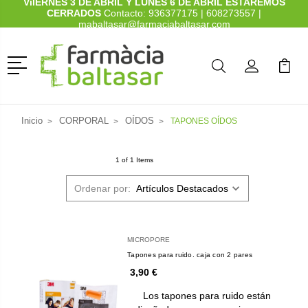
ViIERNES 3 DE ABRIL Y LUNES 6 DE ABRIL ESTAREMOS
CERRADOS
Contacto:
936377175
|
608273557
|
mabaltasar@farmaciabaltasar.com
Menú
Buscar
Mi Cuenta
Mi Ca
Buscar
Inicio
CORPORAL
OÍDOS
TAPONES OÍDOS
1 of 1 Items
Ordenar por:
MICROPORE
Tapones para ruido. caja con 2 pares
3,90 €
Los tapones para ruido están