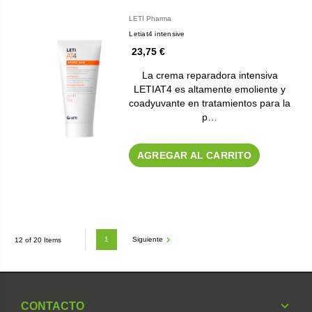
LETI Pharma
Letiat4 intensive
23,75 €
La crema reparadora intensiva
LETIAT4 es altamente emoliente y
coadyuvante en tratamientos para la
p…
AGREGAR AL CARRITO
1
Siguiente
12 of 20 Items
CONTACTO