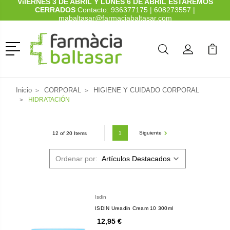
ViIERNES 3 DE ABRIL Y LUNES 6 DE ABRIL ESTAREMOS
CERRADOS
Contacto:
936377175
|
608273557
|
mabaltasar@farmaciabaltasar.com
Menú
Buscar
Mi Cuenta
Mi Ca
Buscar
Inicio
CORPORAL
HIGIENE Y CUIDADO CORPORAL
HIDRATACIÓN
1
Siguiente
12 of 20 Items
Ordenar por:
Isdin
ISDIN Ureadin Cream 10 300ml
12,95 €