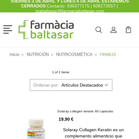
ViIERNES 3 DE ABRIL Y LUNES 6 DE ABRIL ESTAREMOS
CERRADOS
Contacto:
936377175
|
608273557
|
mabaltasar@farmaciabaltasar.com
Menú
Buscar
Mi Cuenta
Mi Ca
Buscar
Inicio
NUTRICIÓN
NUTRICOSMÉTICA
FIRMEZA
1 of 1 Items
Ordenar por:
Solaray collagen keratin 60 capsulas
19,90 €
Solaray Collagen Keratin es un
complemento alimenticio que