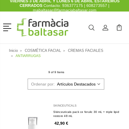
ViIERNES 3 DE ABRIL Y LUNES 6 DE ABRIL ESTAREMOS
CERRADOS
Contacto:
936377175
|
608273557
|
mabaltasar@farmaciabaltasar.com
Menú
Buscar
Mi Cuenta
Mi Ca
Buscar
Inicio
COSMÉTICA FACIAL
CREMAS FACIALES
ANTIARRUGAS
9 of 9 Items
Ordenar por:
SKINCEUTICALS
Skinceuticals pack ce ferulic 30 mL + triple lipid
restore 48 mL
42,90 €