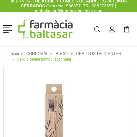
ViIERNES 3 DE ABRIL Y LUNES 6 DE ABRIL ESTAREMOS
CERRADOS
Contacto:
936377175
|
608273557
|
mabaltasar@farmaciabaltasar.com
Menú
Buscar
Mi Cuenta
Mi Ca
Buscar
Inicio
CORPORAL
BUCAL
CEPILLOS DE DIENTES
Cepillo dental bambú lacer natur